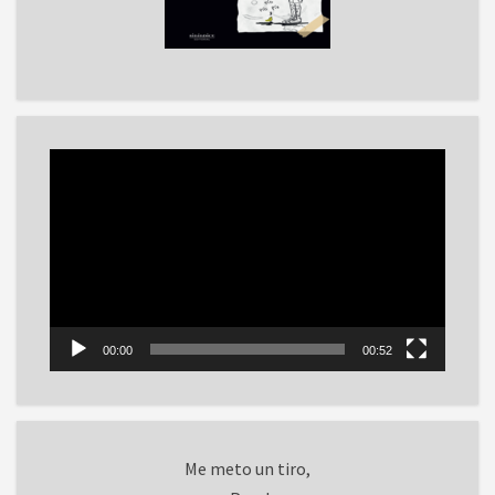
Reproductor
de
vídeo
00:00
00:52
Me meto un tiro,