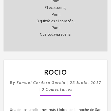
¡Pum!
El eco suena,
¡Pum!
O quizás es el corazón,
¡Pum!
Que todavía sueña.
ROCÍO
ROCÍO
By
Samuel Cerdera García
|
23 Junio, 2017
Comentarios
|
0 Comentarios
Una de las tradiciones más típicas de la noche de San