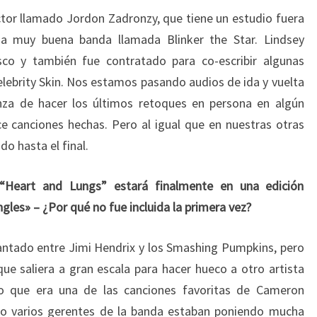
tor llamado
Jordon
Zadronzy
, que
tiene un estudio
fuera
na muy buena
banda llamada
Blinker the Star.
Lindsey
sco
y también
fue contratado
para co-
escribir algunas
lebrity Skin
. Nos e
stamos
pasando
audios
de ida y vuelta
nza de
hacer
los últimos retoques
en
persona
en algún
ce
canciones hechas
.
Pero al igual que
en nuestras otras
ndo
hasta el final.
“Heart and Lungs” estará finalmente en una edición
gles» – ¿Por qué no fue incluida la primera vez?
antado
entre
Jimi
Hendrix y
los
Smashing Pumpkins
, pero
ue saliera
a gran escala
para hacer hueco a otro artista
o que era
una de las canciones
favoritas
de Cameron
ro
varios
gerentes
de la banda
estaban poniendo
mucha