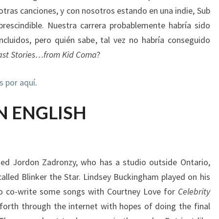
otras canciones,
y con nosotros
estando en una
indie,
Sub
prescindible.
Nuestra
carrera
probablemente habría
sido
incluidos
, pero quién sabe
, tal vez no
habría conseguido
ast Stories…from Kid Coma
?
s por aquí
.
N ENGLISH
med Jordon Zadronzy, who has a studio outside Ontario,
called Blinker the Star. Lindsey Buckingham played on his
 to co-write some songs with Courtney Love for
Celebrity
forth through the internet with hopes of doing the final