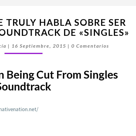
EL
E TRULY HABLA SOBRE SER
CANTANTE
DE
SOUNDTRACK DE «SINGLES»
TRULY
Comentarios
HABLA
cía
|
16 Septiembre, 2015
|
0 Comentarios
SOBRE
SER
QUITADOS
n Being Cut From Singles
DEL
Soundtrack
SOUNDTRACK
DE
«SINGLES»
nativenation.net/