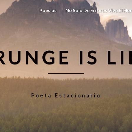
Poesías
No Solo De Errores Vive El H
RUNGE IS LI
Poeta Estacionario