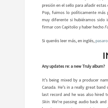
presión
en el sello para
añadir estas
Pop
, fuimos lo
políticamente más
muy diferente
si hubiéramos
sido 
firmar
con
Capitolio y
haber hecho
F
Si queréis leer más, en inglés,
pasaro
I
Any updates re: a new Truly album?
It’s being mixed by a producer na
Canada. He’s in a really great band 
last record and he was also hired
Skin
. We’re passing audio back and 