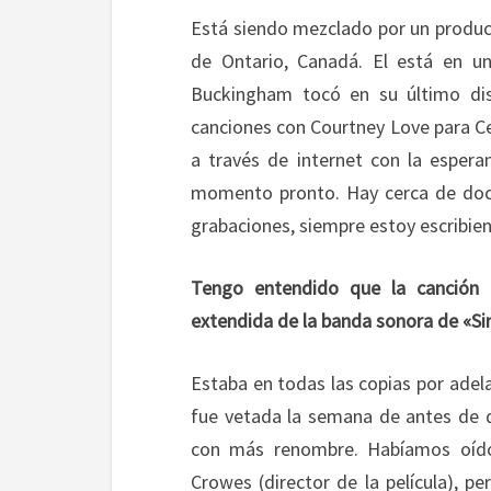
Está siendo
mezclado por
un
produc
de Ontario
, Canadá. El e
stá en
u
Buckingham
tocó
en su
último di
canciones con
Courtney
Love para
Ce
a través de i
nternet
con la espera
momento
pronto.
Hay
cerca de do
grabaciones
, siempre estoy
escribie
Tengo entendido que la canción 
extendida de la banda sonora de «Sin
Estaba en
todas
las
copias por adel
fue
vetada
la semana
de
antes de q
con más renombre
.
Habíamos
oíd
Crowes (director de la película)
, pe