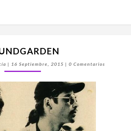
SOUNDGARDEN
UNDGARDEN
Comentarios
cía
|
16 Septiembre, 2015
|
0 Comentarios