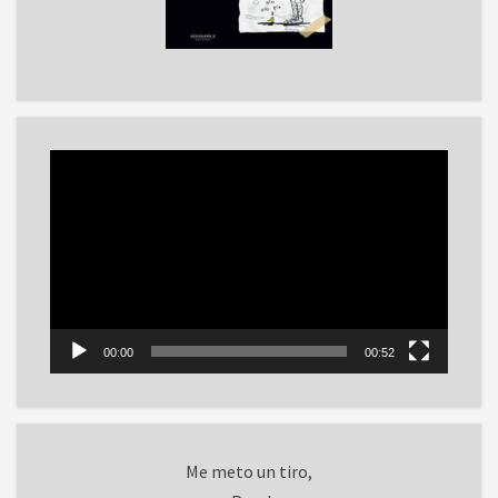
Reproductor
de
vídeo
00:00
00:52
Me meto un tiro,