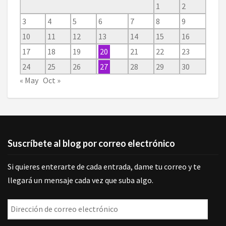
1
2
3
4
5
6
7
8
9
10
11
12
13
14
15
16
17
18
19
20
21
22
23
24
25
26
27
28
29
30
« May
Oct »
Suscríbete al blog por correo electrónico
Si quieres enterarte de cada entrada, dame tu correo y te
llegará un mensaje cada vez que suba algo.
Dirección
de