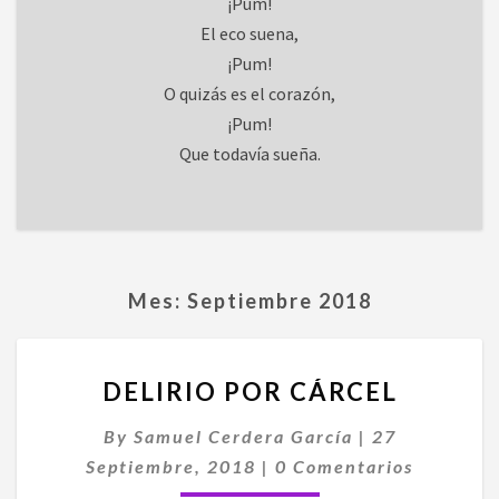
¡Pum!
El eco suena,
¡Pum!
O quizás es el corazón,
¡Pum!
Que todavía sueña.
Mes:
Septiembre 2018
DELIRIO
DELIRIO POR CÁRCEL
POR
CÁRCEL
By
Samuel Cerdera García
|
27
Comentarios
Septiembre, 2018
|
0 Comentarios