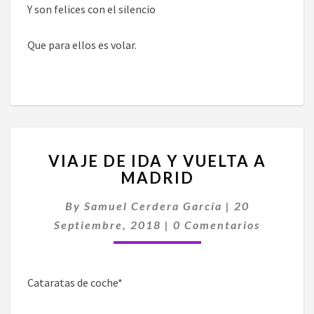
Y son felices con el silencio
Que para ellos es volar.
VIAJE
VIAJE DE IDA Y VUELTA A
DE
MADRID
IDA
Y
By
Samuel Cerdera García
|
20
VUELTA
Comentarios
A
Septiembre, 2018
|
0 Comentarios
MADRID
Cataratas de coche*