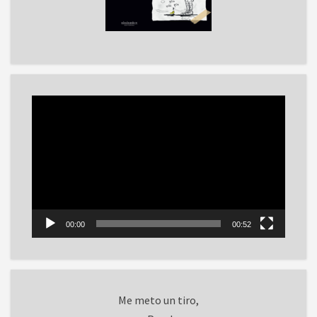
Reproductor
de
vídeo
00:00
00:52
Me meto un tiro,