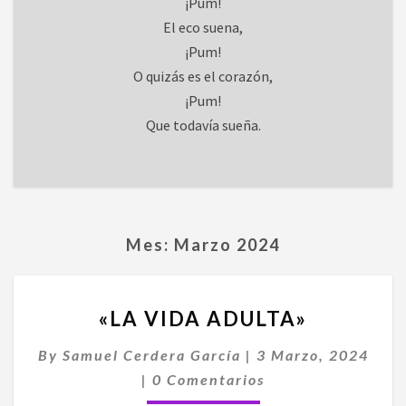
¡Pum!
El eco suena,
¡Pum!
O quizás es el corazón,
¡Pum!
Que todavía sueña.
Mes:
Marzo 2024
«LA
«LA VIDA ADULTA»
VIDA
ADULTA»
By
Samuel Cerdera García
|
3 Marzo, 2024
Comentarios
|
0 Comentarios