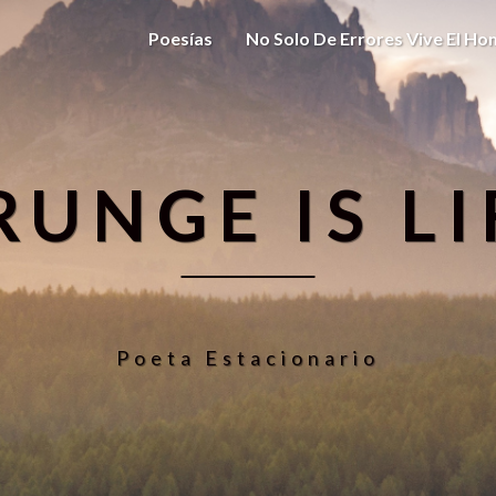
Poesías
No Solo De Errores Vive El H
RUNGE IS LI
Poeta Estacionario