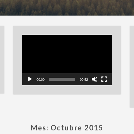
Reproductor
de
vídeo
00:00
00:52
Mes:
Octubre 2015