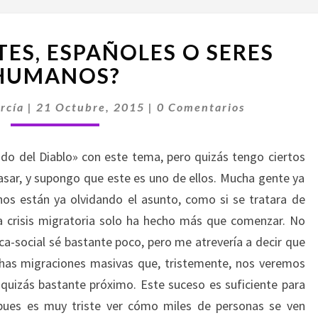
¿QUÉ
TES, ESPAÑOLES O SERES
SOIS
ANTES,
HUMANOS?
ESPAÑOLES
Comentarios
O
rcía
|
21 Octubre, 2015
|
0 Comentarios
SERES
HUMANOS?
ado del Diablo» con este tema, pero quizás tengo ciertos
asar, y supongo que este es uno de ellos. Mucha gente ya
unos están ya olvidando el asunto, como si se tratara de
ta crisis migratoria solo ha hecho más que comenzar. No
ica-social sé bastante poco, pero me atrevería a decir que
chas migraciones masivas que, tristemente, nos veremos
 quizás bastante próximo. Este suceso es suficiente para
ues es muy triste ver cómo miles de personas se ven