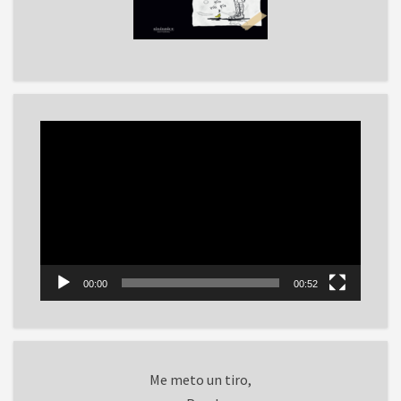
Reproductor
de
vídeo
00:00
00:52
Me meto un tiro,