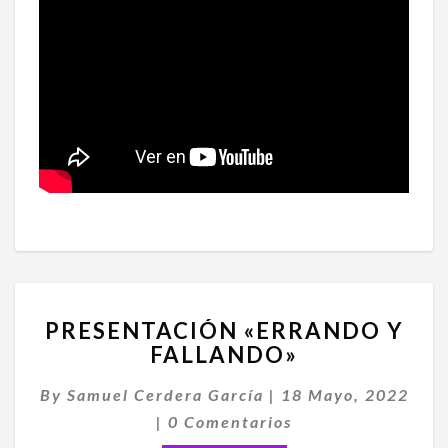
PRESENTACIÓN
PRESENTACIÓN «ERRANDO Y
«ERRANDO
FALLANDO»
Y
FALLANDO»
By
Samuel Cerdera García
|
18 Mayo, 2022
Comentarios
|
0 Comentarios