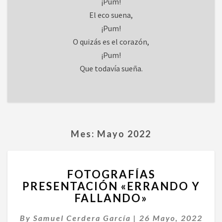
¡Pum!
El eco suena,
¡Pum!
O quizás es el corazón,
¡Pum!
Que todavía sueña.
Mes:
Mayo 2022
FOTOGRAFÍAS
FOTOGRAFÍAS
PRESENTACIÓN
PRESENTACIÓN «ERRANDO Y
«ERRANDO
FALLANDO»
Y
FALLANDO»
By
Samuel Cerdera García
|
26 Mayo, 2022