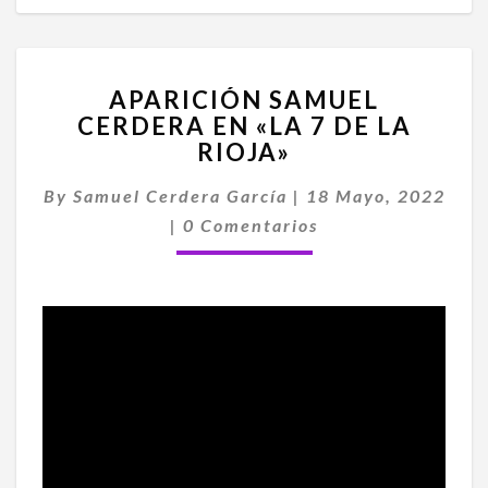
APARICIÓN
APARICIÓN SAMUEL
SAMUEL
CERDERA EN «LA 7 DE LA
CERDERA
RIOJA»
EN
«LA
By
Samuel Cerdera García
7
|
18 Mayo, 2022
Comentarios
DE
|
0 Comentarios
LA
RIOJA»