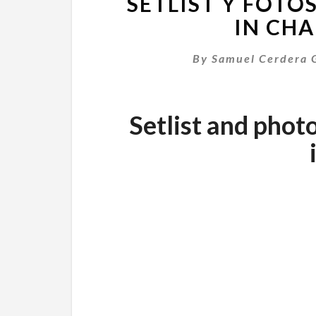
SETLIST Y FOTO
IN CH
By
Samuel Cerdera 
Setlist and photo