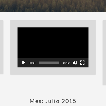
Reproductor
de
vídeo
00:00
00:52
Mes:
Julio 2015