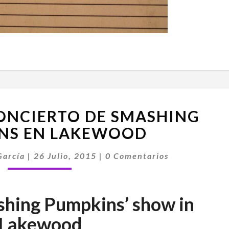
SETLIST
CONCIERTO DE SMASHING
DEL
CONCIERTO
NS EN LAKEWOOD
DE
Comentarios
SMASHING
García
|
26 Julio, 2015
|
0 Comentarios
PUMPKINS
EN
LAKEWOOD
ashing Pumpkins’ show in
Lakewood