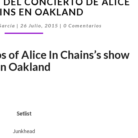
S DEL CONCIERTO DE ALICE
Y
FOTOS
AINS EN OAKLAND
DEL
Comentarios
CONCIERTO
García
|
26 Julio, 2015
|
0 Comentarios
DE
ALICE
IN
s of Alice In Chains’s show
CHAINS
in Oakland
EN
OAKLAND
Setlist
Junkhead