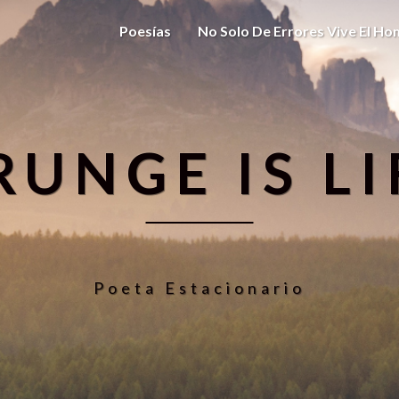
Poesías
No Solo De Errores Vive El H
RUNGE IS LI
Poeta Estacionario