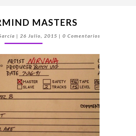
NEVERMIND
RMIND MASTERS
MASTERS
Comentarios
García
|
26 Julio, 2015
|
0 Comentarios