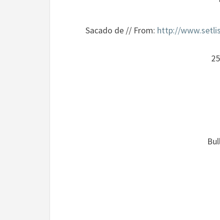
Sacado de // From:
http://www.setli
25
Bul