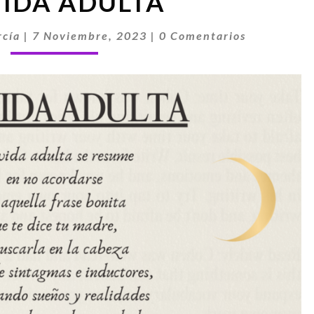
VIDA ADULTA
VIDA
ADULTA
Comentarios
rcía
|
7 Noviembre, 2023
|
0 Comentarios