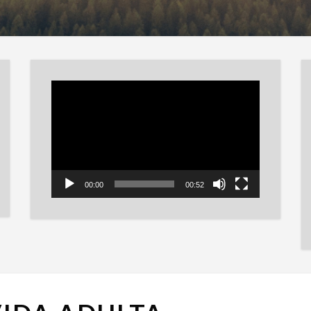
Reproductor
de
vídeo
00:00
00:52
LA