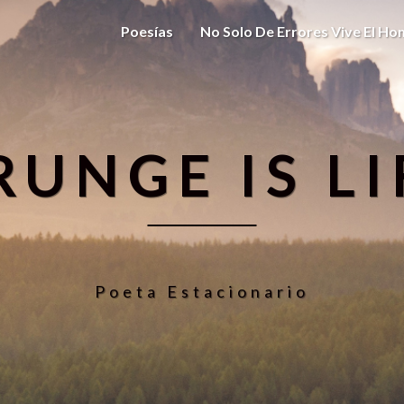
Poesías
No Solo De Errores Vive El H
RUNGE IS LI
Poeta Estacionario