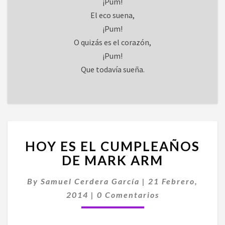
¡Pum!
El eco suena,
¡Pum!
O quizás es el corazón,
¡Pum!
Que todavía sueña.
HOY
HOY ES EL CUMPLEAÑOS
ES
EL
DE MARK ARM
CUMPLEAÑOS
DE
By
Samuel Cerdera García
|
21 Febrero,
MARK
Comentarios
2014
|
0 Comentarios
ARM