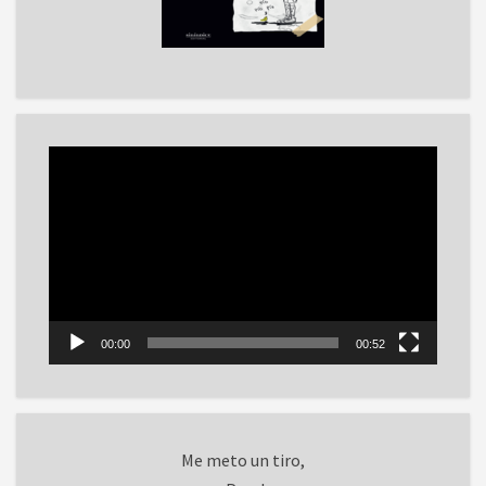
Reproductor
de
vídeo
00:00
00:52
Me meto un tiro,