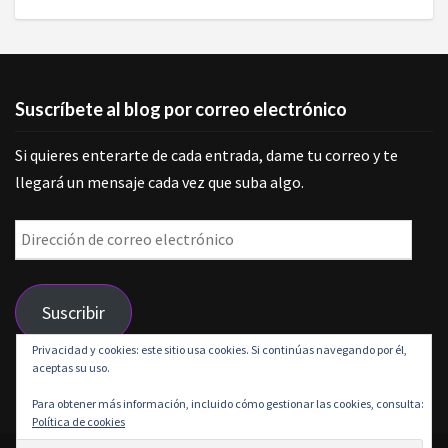
Suscríbete al blog por correo electrónico
Si quieres enterarte de cada entrada, dame tu correo y te
llegará un mensaje cada vez que suba algo.
Dirección
de
correo
Suscribir
electrónico
Privacidad y cookies: este sitio usa cookies. Si continúas navegando por él,
aceptas su uso.
Únete a otros 9 suscriptores
Para obtener más información, incluido cómo gestionar las cookies, consulta:
Política de cookies