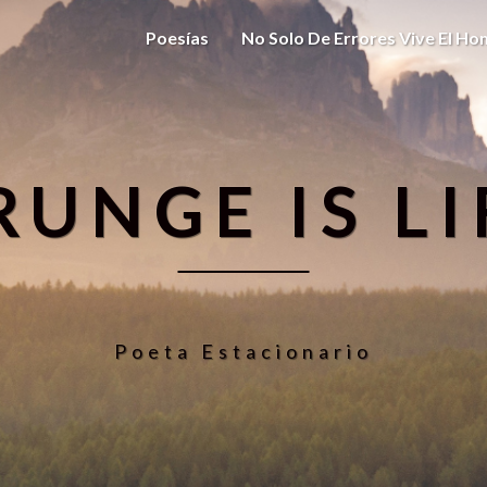
Poesías
No Solo De Errores Vive El H
RUNGE IS LI
Poeta Estacionario