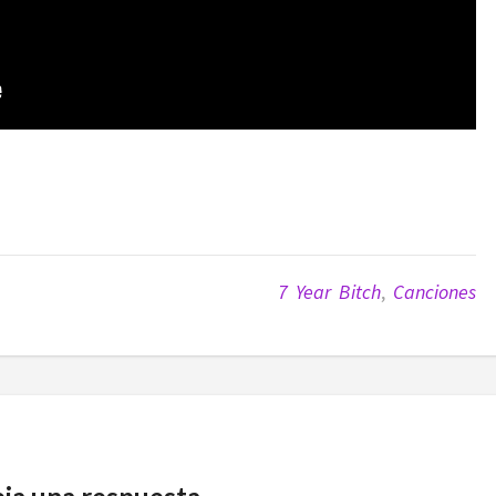
7 Year Bitch
,
Canciones