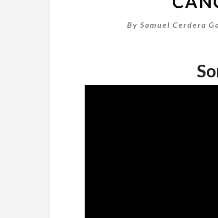
CANC
By
Samuel Cerdera Ga
So