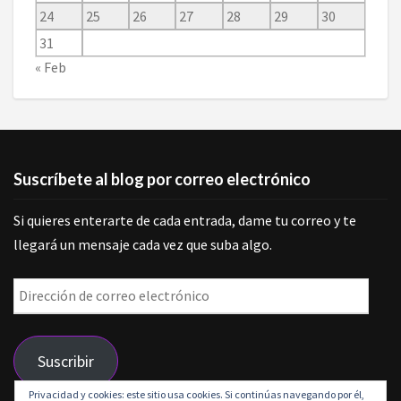
24
25
26
27
28
29
30
31
« Feb
Suscríbete al blog por correo electrónico
Si quieres enterarte de cada entrada, dame tu correo y te
llegará un mensaje cada vez que suba algo.
Dirección
de
correo
Suscribir
electrónico
Privacidad y cookies: este sitio usa cookies. Si continúas navegando por él,