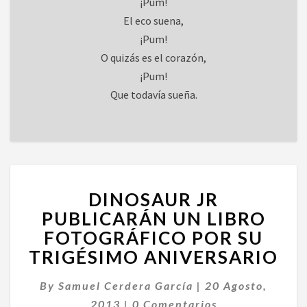
¡Pum!
El eco suena,
¡Pum!
O quizás es el corazón,
¡Pum!
Que todavía sueña.
DINOSAUR
DINOSAUR JR
JR
PUBLICARÁN
PUBLICARÁN UN LIBRO
UN
FOTOGRÁFICO POR SU
LIBRO
TRIGÉSIMO ANIVERSARIO
FOTOGRÁFICO
POR
By
Samuel Cerdera García
|
20 Agosto,
SU
Comentarios
TRIGÉSIMO
2013
|
0 Comentarios