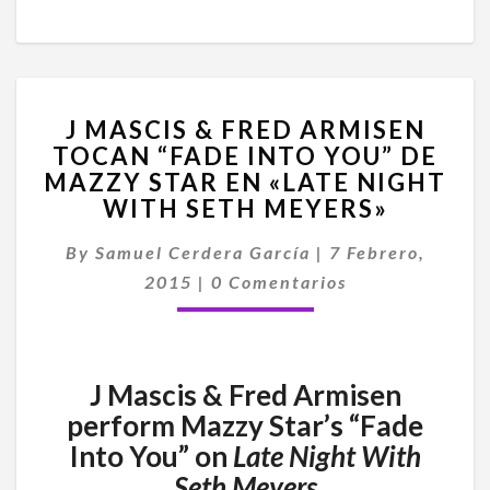
J
J MASCIS & FRED ARMISEN
MASCIS
TOCAN “FADE INTO YOU” DE
&
MAZZY STAR EN «LATE NIGHT
FRED
ARMISEN
WITH SETH MEYERS»
TOCAN
“FADE
By
Samuel Cerdera García
|
7 Febrero,
INTO
Comentarios
2015
|
0 Comentarios
YOU”
DE
MAZZY
STAR
J Mascis & Fred Armisen
EN
perform Mazzy Star’s “Fade
«LATE
NIGHT
Into You” on
Late Night With
WITH
Seth Meyers