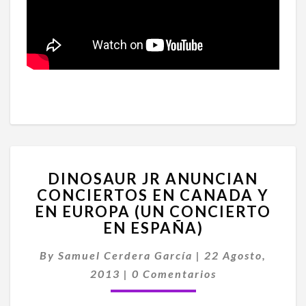
DINOSAUR
DINOSAUR JR ANUNCIAN
JR
CONCIERTOS EN CANADA Y
ANUNCIAN
EN EUROPA (UN CONCIERTO
CONCIERTOS
EN
EN ESPAÑA)
CANADA
Y
By
Samuel Cerdera García
|
22 Agosto,
EN
Comentarios
2013
|
0 Comentarios
EUROPA
(UN