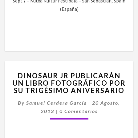
Sept 7 – Kutxa Kultur Festibala – San Sebastian, Spain
(España)
DINOSAUR
DINOSAUR JR PUBLICARÁN
JR
UN LIBRO FOTOGRÁFICO POR
PUBLICARÁN
SU TRIGÉSIMO ANIVERSARIO
UN
LIBRO
By
Samuel Cerdera García
FOTOGRÁFICO
|
20 Agosto,
Comentarios
POR
2013
|
0 Comentarios
SU
TRIGÉSIMO
ANIVERSARIO