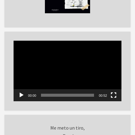
Reproductor
de
vídeo
00:00
00:52
Me meto un tiro,