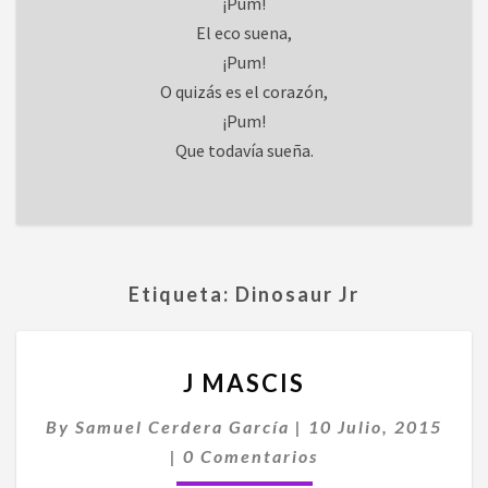
¡Pum!
El eco suena,
¡Pum!
O quizás es el corazón,
¡Pum!
Que todavía sueña.
Etiqueta:
Dinosaur Jr
J
J MASCIS
MASCIS
By
Samuel Cerdera García
|
10 Julio, 2015
Comentarios
|
0 Comentarios