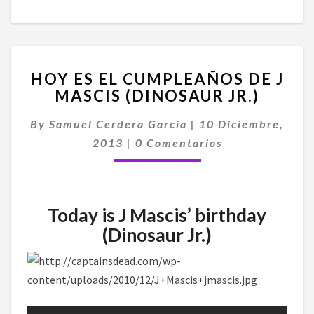
HOY
HOY ES EL CUMPLEAÑOS DE J
ES
MASCIS (DINOSAUR JR.)
EL
CUMPLEAÑOS
By
Samuel Cerdera García
|
10 Diciembre,
DE
Comentarios
J
2013
|
0 Comentarios
MASCIS
(DINOSAUR
JR.)
Today is J Mascis’ birthday
(Dinosaur Jr.)