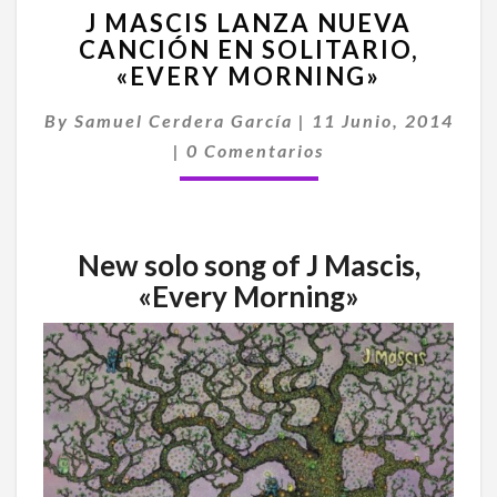
J MASCIS LANZA NUEVA
MASCIS
CANCIÓN EN SOLITARIO,
LANZA
«EVERY MORNING»
NUEVA
CANCIÓN
By
Samuel Cerdera García
EN
|
11 Junio, 2014
Comentarios
SOLITARIO,
|
0 Comentarios
«EVERY
MORNING»
New solo song of J Mascis,
«Every Morning»