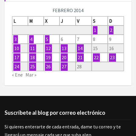
FEBRERO 2014
L
M
X
J
V
S
D
1
2
3
4
5
6
7
8
9
10
11
12
13
14
15
16
17
18
19
20
21
22
23
24
25
26
27
28
« Ene
Mar »
Suscríbete al blog por correo electrónico
Si quieres enterarte de cada entrada, dame tu correo y te
llegará un mensaje cada vez que suba algo.