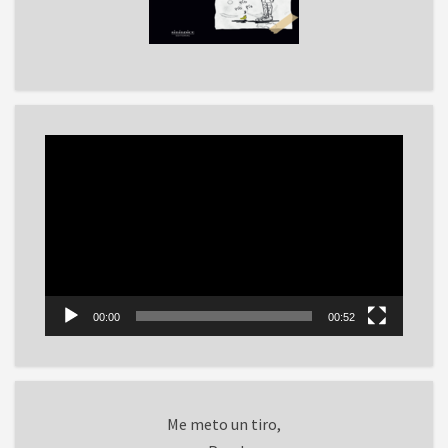
Reproductor
de
vídeo
00:00
00:52
Me meto un tiro,