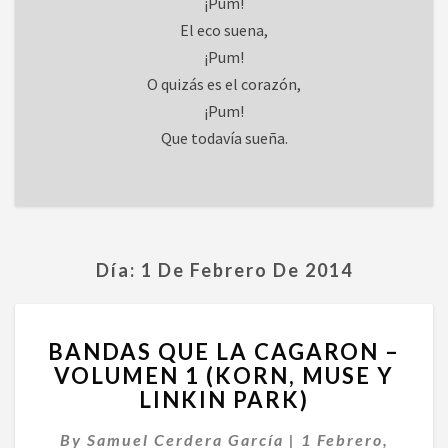
¡Pum!
El eco suena,
¡Pum!
O quizás es el corazón,
¡Pum!
Que todavía sueña.
Día:
1 De Febrero De 2014
BANDAS
BANDAS QUE LA CAGARON –
QUE
VOLUMEN 1 (KORN, MUSE Y
LA
LINKIN PARK)
CAGARON
–
By
Samuel Cerdera García
VOLUMEN
|
1 Febrero,