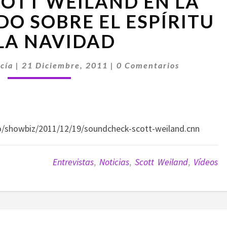
COTT WEILAND EN LA
DE
SCOTT
O SOBRE EL ESPÍRITU
WEILAND
LA NAVIDAD
EN
LA
Comentarios
CNN
cía
|
21 Diciembre, 2011
|
0 Comentarios
HABLANDO
SOBRE
EL
ESPÍRITU
DE
eo/showbiz/2011/12/19/soundcheck-scott-weiland.cnn
LA
NAVIDAD
Entrevistas
,
Noticias
,
Scott Weiland
,
Vídeos