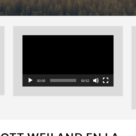
Reproductor
de
vídeo
00:00
00:52
VÍDEO