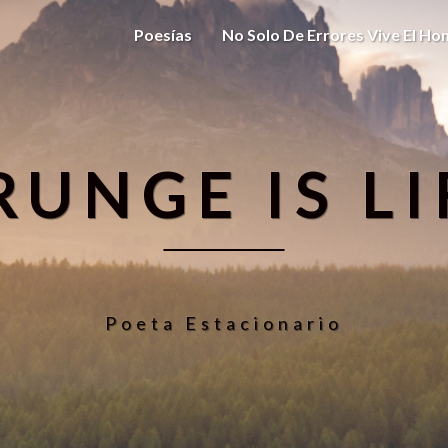
Poesías
No Solo De Errores Vive El H
RUNGE IS LI
Poeta Estacionario