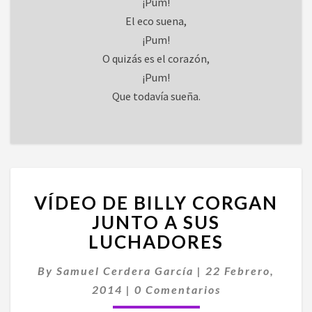
¡Pum!
El eco suena,
¡Pum!
O quizás es el corazón,
¡Pum!
Que todavía sueña.
VÍDEO
VÍDEO DE BILLY CORGAN
DE
BILLY
JUNTO A SUS
CORGAN
LUCHADORES
JUNTO
A
By
Samuel Cerdera García
|
22 Febrero,
SUS
Comentarios
2014
|
0 Comentarios
LUCHADORES