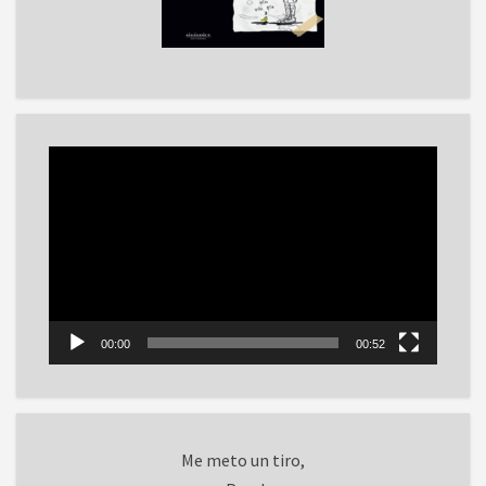
Reproductor
de
vídeo
00:00
00:52
Me meto un tiro,