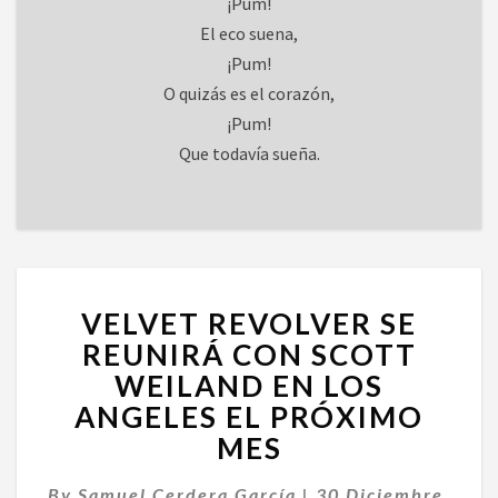
¡Pum!
El eco suena,
¡Pum!
O quizás es el corazón,
¡Pum!
Que todavía sueña.
VELVET
VELVET REVOLVER SE
REVOLVER
SE
REUNIRÁ CON SCOTT
REUNIRÁ
WEILAND EN LOS
CON
ANGELES EL PRÓXIMO
SCOTT
MES
WEILAND
EN
LOS
By
Samuel Cerdera García
|
30 Diciembre,