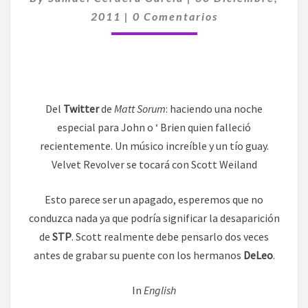
ANGELES
Comentarios
2011
|
0 Comentarios
EL
PRÓXIMO
MES
Del
Twitter
de
Matt Sorum
: haciendo una noche
especial para John o ‘ Brien quien falleció
recientemente. Un músico increíble y un tío guay.
Velvet Revolver se tocará con Scott Weiland
Esto parece ser un apagado, esperemos que no
conduzca nada ya que podría significar la desaparición
de
STP
. Scott realmente debe pensarlo dos veces
antes de grabar su puente con los hermanos
DeLeo
.
In
English