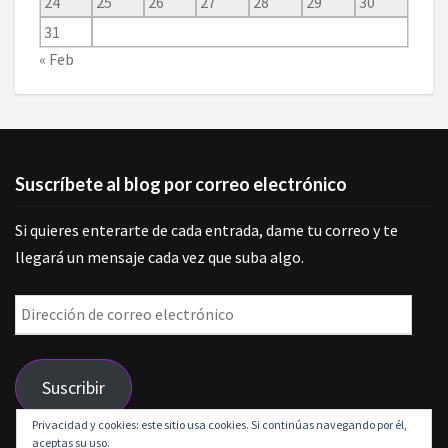
24
25
26
27
28
29
30
31
« Feb
Suscríbete al blog por correo electrónico
Si quieres enterarte de cada entrada, dame tu correo y te
llegará un mensaje cada vez que suba algo.
Dirección
de
correo
Suscribir
electrónico
Privacidad y cookies: este sitio usa cookies. Si continúas navegando por él,
aceptas su uso.