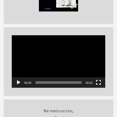
Reproductor
de
vídeo
00:00
00:52
Me meto un tiro,