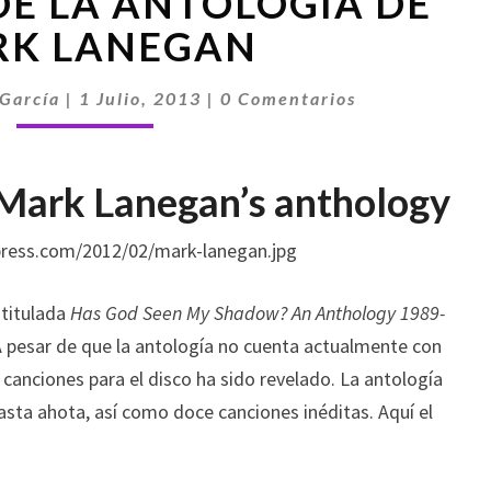
DE LA ANTOLOGÍA DE
DE
LA
K LANEGAN
ANTOLOGÍA
DE
Comentarios
García
|
1 Julio, 2013
|
0 Comentarios
MARK
LANEGAN
e Mark Lanegan’s anthology
 titulada
Has God Seen My Shadow? An Anthology 1989-
A pesar de que la antología no cuenta actualmente con
 canciones para el disco ha sido revelado. La antología
asta ahota, así como doce canciones inéditas. Aquí el