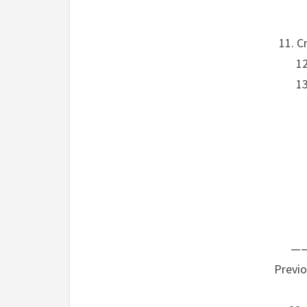
11. C
1
13
—
Previo