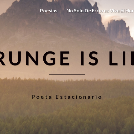
Poesías
No Solo De Errores Vive El H
RUNGE IS LI
Poeta Estacionario