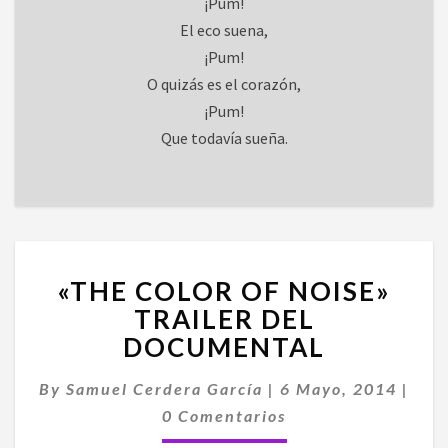
¡Pum!
El eco suena,
¡Pum!
O quizás es el corazón,
¡Pum!
Que todavía sueña.
«THE
«THE COLOR OF NOISE»
COLOR
OF
TRAILER DEL
NOISE»
DOCUMENTAL
TRAILER
DEL
By
Samuel Cerdera García
|
6 Mayo, 2014
|
DOCUMENTAL
Comentarios
0 Comentarios