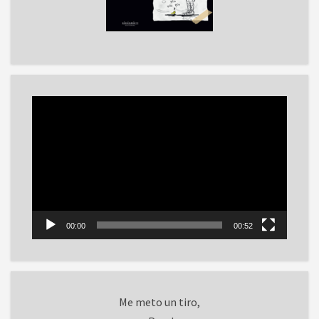
Reproductor
de
vídeo
00:00
00:52
Me meto un tiro,