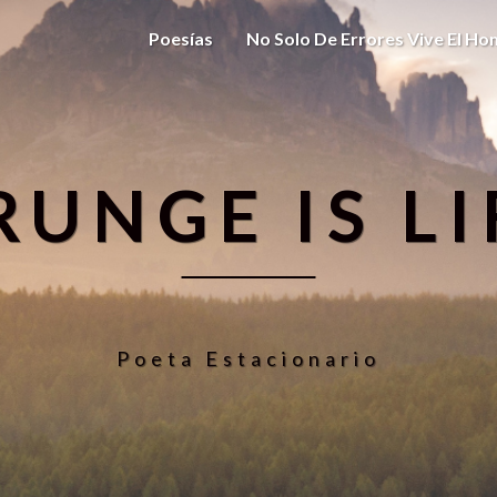
Poesías
No Solo De Errores Vive El H
RUNGE IS LI
Poeta Estacionario