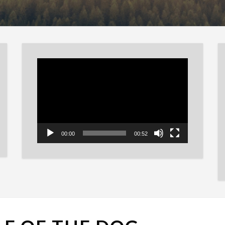
Reproductor
de
vídeo
00:00
00:52
TEMPLE