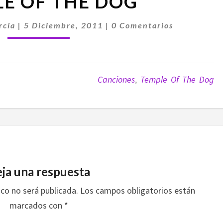
E OF THE DOG
OF
THE
Comentarios
DOG
rcía
|
5 Diciembre, 2011
|
0 Comentarios
Canciones
,
Temple Of The Dog
ja una respuesta
ico no será publicada.
Los campos obligatorios están
marcados con
*