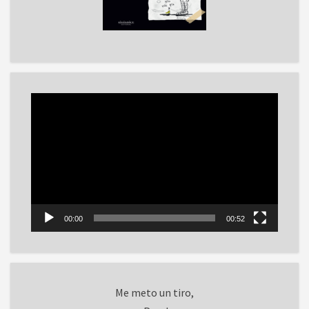
Reproductor
de
vídeo
00:00
00:52
Me meto un tiro,