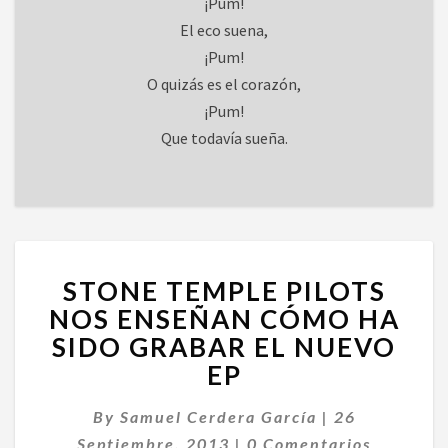
¡Pum!
El eco suena,
¡Pum!
O quizás es el corazón,
¡Pum!
Que todavía sueña.
STONE
STONE TEMPLE PILOTS
TEMPLE
PILOTS
NOS ENSEÑAN CÓMO HA
NOS
SIDO GRABAR EL NUEVO
ENSEÑAN
EP
CÓMO
HA
By
Samuel Cerdera García
|
26
SIDO
Comentarios
GRABAR
Septiembre, 2013
|
0 Comentarios