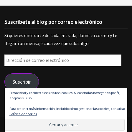
Suscríbete al blog por correo electrónico
Si quieres enterarte de cada entrada, dame tu correo y te
llegará un mensaje cada vez que suba algo.
Dirección
de
correo
Suscribir
electrónico
Privacidad y cookies: este sitio usa cookies. Si continúas navegando por él,
aceptas su uso.
Únete a otros 9 suscriptores
Para obtener más información, incluido cómo gestionar las cookies, consulta:
Política de cookies
© 2026 Grunge is life | Funciona gracias a
Outstandingthemes