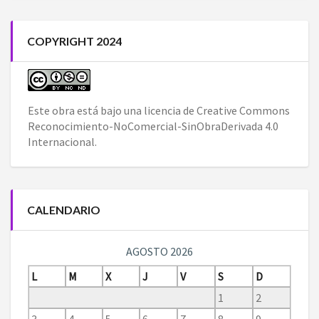
COPYRIGHT 2024
Este obra está bajo una
licencia de Creative Commons
Reconocimiento-NoComercial-SinObraDerivada 4.0
Internacional
.
CALENDARIO
AGOSTO 2026
L
M
X
J
V
S
D
1
2
3
4
5
6
7
8
9