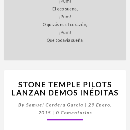
¡Pum!
El eco suena,
¡Pum!
O quizás es el corazón,
¡Pum!
Que todavía sueña.
STONE
STONE TEMPLE PILOTS
TEMPLE
PILOTS
LANZAN DEMOS INÉDITAS
LANZAN
DEMOS
By
Samuel Cerdera García
|
29 Enero,
INÉDITAS
Comentarios
2015
|
0 Comentarios