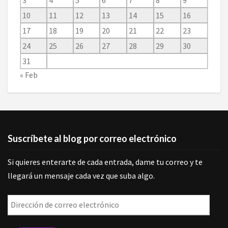
10
11
12
13
14
15
16
17
18
19
20
21
22
23
24
25
26
27
28
29
30
31
« Feb
Suscríbete al blog por correo electrónico
Si quieres enterarte de cada entrada, dame tu correo y te
llegará un mensaje cada vez que suba algo.
Dirección
de