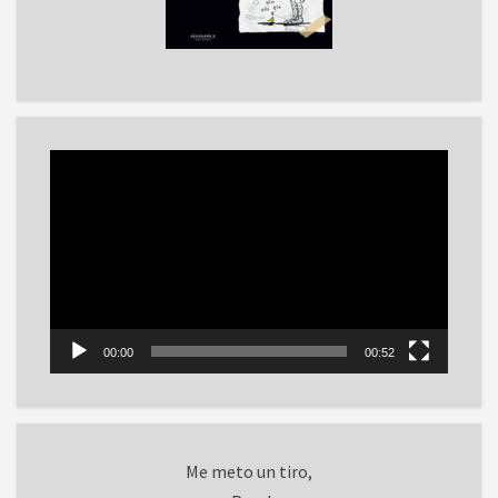
Reproductor
de
vídeo
00:00
00:52
Me meto un tiro,