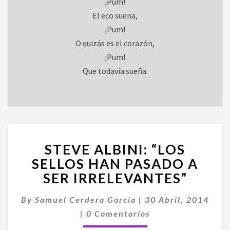
¡Pum!
El eco suena,
¡Pum!
O quizás es el corazón,
¡Pum!
Que todavía sueña.
STEVE
STEVE ALBINI: “LOS
ALBINI:
“LOS
SELLOS HAN PASADO A
SELLOS
SER IRRELEVANTES”
HAN
PASADO
By
Samuel Cerdera García
|
30 Abril, 2014
A
Comentarios
|
0 Comentarios
SER
IRRELEVANTES”