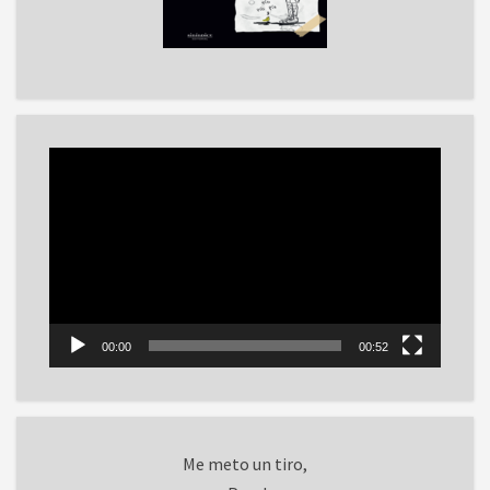
Reproductor
de
vídeo
00:00
00:52
Me meto un tiro,