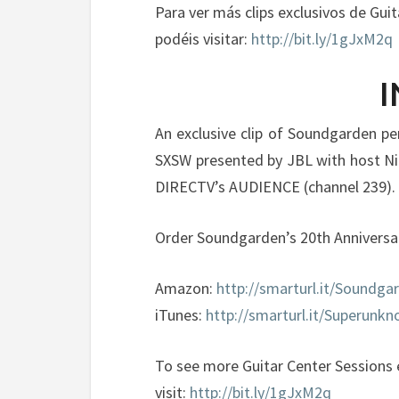
Para ver más clips exclusivos de Gui
podéis visitar:
http://bit.ly/1gJxM2q
I
An exclusive clip of Soundgarden p
SXSW presented by JBL with host Ni
DIRECTV’s AUDIENCE (channel 239).
Order Soundgarden’s 20th Anniversa
Amazon:
http://smarturl.it/Soundg
iTunes:
http://smarturl.it/Superunk
To see more Guitar Center Sessions e
visit:
http://bit.ly/1gJxM2q