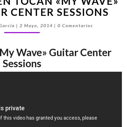
N TOCAN «MY WAVE»
TOCAN
«MY
R CENTER SESSIONS
WAVE»
PARA
Comentarios
García
|
2 Mayo, 2014
|
0 Comentarios
GUITAR
CENTER
SESSIONS
My Wave» Guitar Center
Sessions