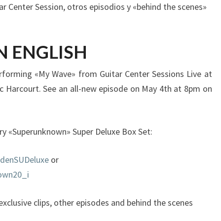
tar Center Session, otros episodios y «behind the scenes»
N ENGLISH
erforming «My Wave» from Guitar Center Sessions Live at
c Harcourt. See an all-new episode on May 4th at 8pm on
ry «Superunknown» Super Deluxe Box Set:
ardenSUDeluxe
or
nown20_i
xclusive clips, other episodes and behind the scenes