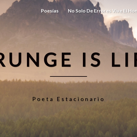
Poesías
No Solo De Errores Vive El H
RUNGE IS LI
Poeta Estacionario