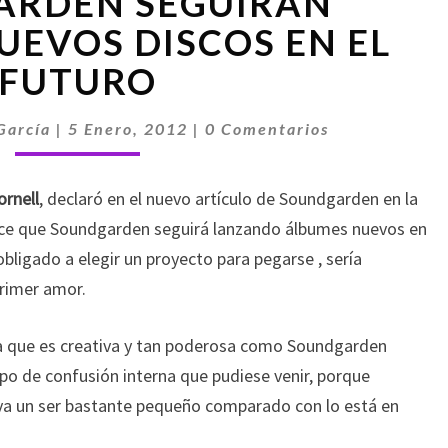
ARDEN SEGUIRÁN
SEGUIRÁN
SACANDO
EVOS DISCOS EN EL
NUEVOS
FUTURO
DISCOS
EN
Comentarios
EL
García
|
5 Enero, 2012
|
0 Comentarios
FUTURO
ornell
, declaró en el nuevo artículo de Soundgarden en la
ice que Soundgarden seguirá lanzando álbumes nuevos en
 obligado a elegir un proyecto para pegarse , sería
rimer amor.
nda que es creativa y tan poderosa como Soundgarden
tipo de confusión interna que pudiese venir, porque
va un ser bastante pequeño comparado con lo está en