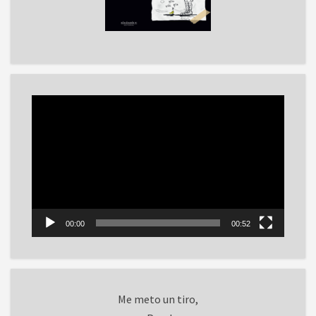
Reproductor
de
vídeo
00:00
00:52
Me meto un tiro,