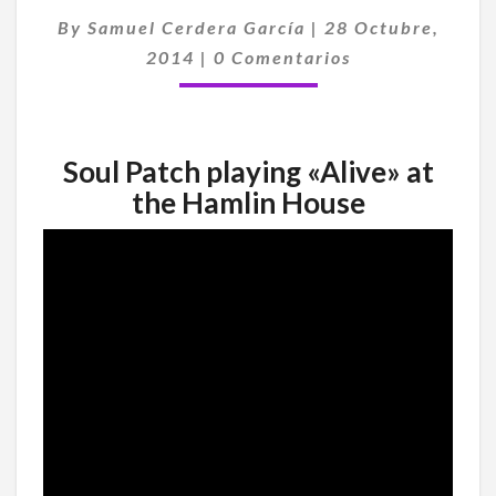
STEPHEN
By
Samuel Cerdera García
|
28 Octubre,
MICCICHE)
Comentarios
2014
|
0 Comentarios
TOCAN
«ALIVE»
EN
UN
Soul Patch playing «Alive» at
CONCIERTO
the Hamlin House