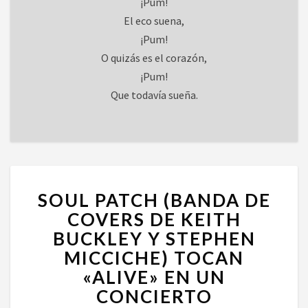
¡Pum!
El eco suena,
¡Pum!
O quizás es el corazón,
¡Pum!
Que todavía sueña.
SOUL
SOUL PATCH (BANDA DE
PATCH
(BANDA
COVERS DE KEITH
DE
BUCKLEY Y STEPHEN
COVERS
MICCICHE) TOCAN
DE
«ALIVE» EN UN
KEITH
BUCKLEY
CONCIERTO
Y