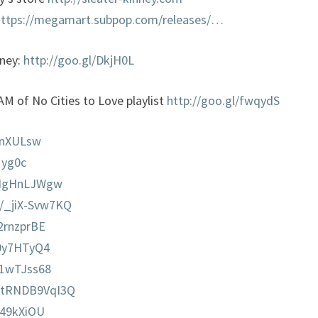
https://megamart.subpop.com/releases/…
nney:
http://goo.gl/DkjH0L
 of No Cities to Love playlist
http://goo.gl/fwqydS
knXULsw
1yg0c
zdNgHnLJWgw
e/_jiX-Svw7KQ
Z2rnzprBE
c0y7HTyQ4
f1wTJss68
e/tRNDB9VqI3Q
249kXiOU