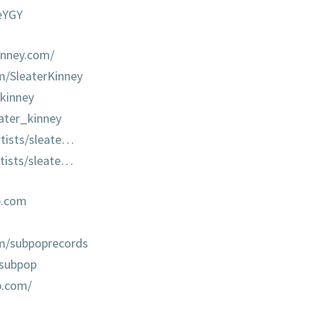
eYGY
inney.com/
m/SleaterKinney
_kinney
ater_kinney
tists/sleate…
tists/sleate…
p.com
m/subpoprecords
/subpop
p.com/