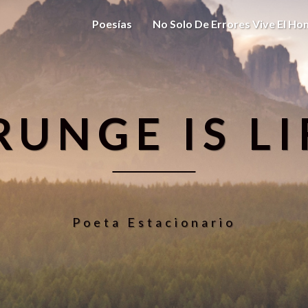
Poesías
No Solo De Errores Vive El H
RUNGE IS LI
Poeta Estacionario