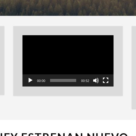
Reproductor
de
vídeo
00:00
00:52
SLEATER-