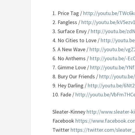
1. Price Tag /
http://youtu.be/TWc6
2. Fangless /
http://youtu.be/kV5ezv
3. Surface Envy /
http://youtu.be/
4. No Cities to Love /
http://youtu.b
5. A New Wave /
http://youtu.be/vg
6. No Anthems /
http://youtu.be/-E
7. Gimme Love /
http://youtu.be/YN
8. Bury Our Friends /
http://youtu.b
9. Hey Darling /
http://youtu.be/6Nt
10. Fade /
http://youtu.be/VbFm7HC
Sleater-Kinney
http://www.sleater-k
Facebook
https://www.facebook.co
Twitter
https://twitter.com/sleater