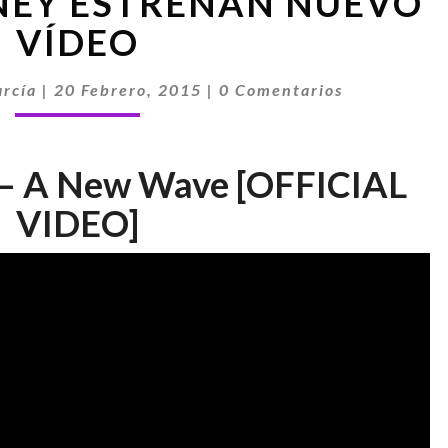
NEY ESTRENAN NUEVO
KINNEY
ESTRENAN
VÍDEO
NUEVO
VÍDEO
Comentarios
rcía
|
20 Febrero, 2015
|
0 Comentarios
 – A New Wave [OFFICIAL
VIDEO]