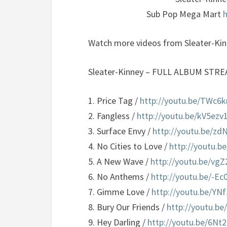
Sub Pop Mega Mart
Watch more videos from Sleater-Ki
Sleater-Kinney – FULL ALBUM STREAM
1. Price Tag /
http://youtu.be/TWc6
2. Fangless /
http://youtu.be/kV5ezv
3. Surface Envy /
http://youtu.be/
4. No Cities to Love /
http://youtu.b
5. A New Wave /
http://youtu.be/vg
6. No Anthems /
http://youtu.be/-E
7. Gimme Love /
http://youtu.be/YN
8. Bury Our Friends /
http://youtu.b
9. Hey Darling /
http://youtu.be/6Nt