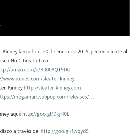
Kinney lanzado el 20 de enero de 2015, perteneciente al
isco No Cities to Love
ttp://amzn.com/e/B000AQ19DG
://www.itunes.com/sleater-kinney
ter-Kinney
http://sleater-kinney.com
ttps://megamart.subpop.com/releases/…
nney aquí:
http://goo.gl/DkjH0L
 disco a través de
http://goo.gl/fwqydS