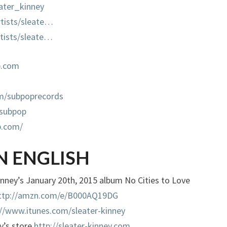
ater_kinney
tists/sleate…
tists/sleate…
p.com
m/subpoprecords
/subpop
p.com/
N ENGLISH
ney’s January 20th, 2015 album No Cities to Love
ttp://amzn.com/e/B000AQ19DG
://www.itunes.com/sleater-kinney
y’s store
http://sleater-kinney.com