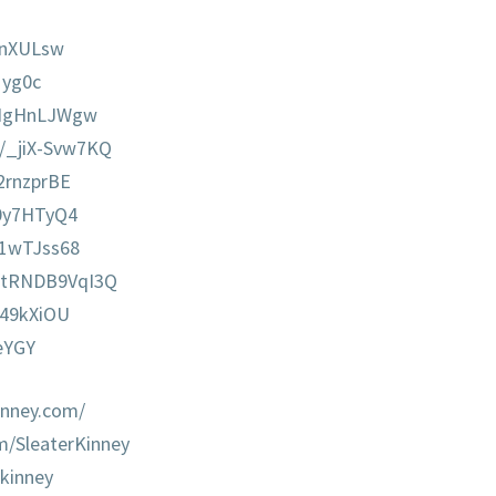
knXULsw
1yg0c
zdNgHnLJWgw
e/_jiX-Svw7KQ
Z2rnzprBE
c0y7HTyQ4
f1wTJss68
e/tRNDB9VqI3Q
249kXiOU
eYGY
inney.com/
m/SleaterKinney
_kinney