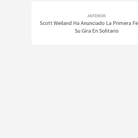
Navegación
de
ANTERIOR
Scott Weiland Ha Anunciado La Primera F
entradas
Su Gira En Solitario