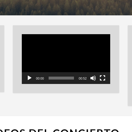
Reproductor
de
vídeo
00:00
00:52
SETLIST