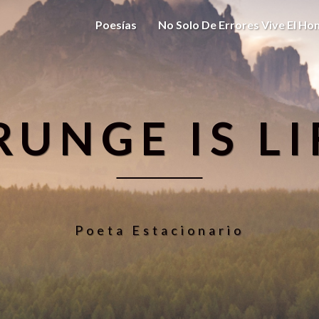
Poesías
No Solo De Errores Vive El H
RUNGE IS LI
Poeta Estacionario