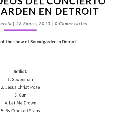
ÍDEOS DEL CONCIERTO
Y
VÍDEOS
ARDEN EN DETROIT
DEL
CONCIERTO
Comentarios
arcía
|
28 Enero, 2013
|
0 Comentarios
DE
SOUNDGARDEN
EN
s of the show of Soundgarden in Detriot
DETROIT
Setlist:
1. Spoonman
2. Jesus Christ Pose
3. Gun
4. Let Me Drown
5. By Crooked Steps