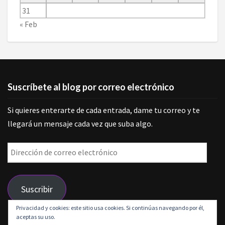
31
« Feb
Suscríbete al blog por correo electrónico
Si quieres enterarte de cada entrada, dame tu correo y te
llegará un mensaje cada vez que suba algo.
Dirección
de
correo
Suscribir
electrónico
Privacidad y cookies: este sitio usa cookies. Si continúas navegando por él,
aceptas su uso.
Únete a otros 9 suscriptores