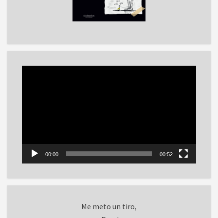
Reproductor
de
vídeo
00:00
00:52
Me meto un tiro,