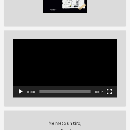
Reproductor
de
vídeo
00:00
00:52
Me meto un tiro,