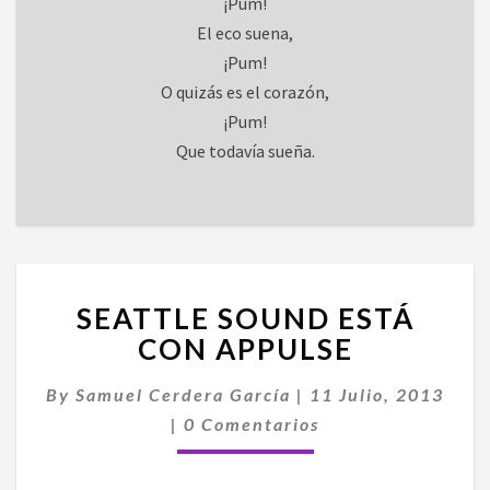
¡Pum!
El eco suena,
¡Pum!
O quizás es el corazón,
¡Pum!
Que todavía sueña.
SEATTLE
SEATTLE SOUND ESTÁ
SOUND
ESTÁ
CON APPULSE
CON
APPULSE
By
Samuel Cerdera García
|
11 Julio, 2013
Comentarios
|
0 Comentarios