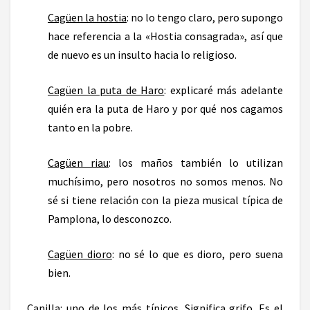
Cagüen la hostia
: no lo tengo claro, pero supongo
hace referencia a la «Hostia consagrada», así que
de nuevo es un insulto hacia lo religioso.
Cagüen la puta de Haro
: explicaré más adelante
quién era la puta de Haro y por qué nos cagamos
tanto en la pobre.
Cagüen riau
: los maños también lo utilizan
muchísimo, pero nosotros no somos menos. No
sé si tiene relación con la pieza musical típica de
Pamplona, lo desconozco.
Cagüen dioro
: no sé lo que es dioro, pero suena
bien.
Canilla
: uno de los más típicos. Significa grifo. Es el