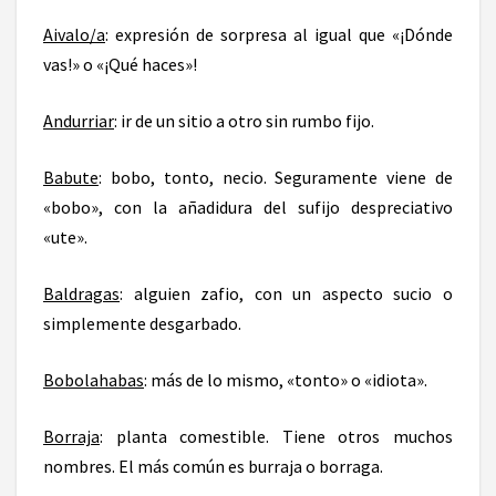
Aivalo/a
: expresión de sorpresa al igual que «¡Dónde
vas!» o «¡Qué haces»!
Andurriar
: ir de un sitio a otro sin rumbo fijo.
Babute
: bobo, tonto, necio. Seguramente viene de
«bobo», con la añadidura del sufijo despreciativo
«ute».
Baldragas
: alguien zafio, con un aspecto sucio o
simplemente desgarbado.
Bobolahabas
: más de lo mismo, «tonto» o «idiota».
Borraja
: planta comestible. Tiene otros muchos
nombres. El más común es burraja o borraga.