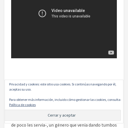
5: Iron Man (2008)
Privacidad y cookies: este sitio usa cookies. Si continúas navegando por él,
aceptas su uso.
La película que lo empezó todo. De ella dependía que
Para obtener más información, incluido cómo gestionar las cookies, consulta:
la MCU fuese una realidad. Lo apostaron todo. Un
Política de cookies
actor totalmente acabado públicamente -estaba
haciendo buenas películas, pero a los tabloides esto
de poco les servía-, un género que venía dando tumbos