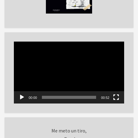
Reproductor
de
vídeo
00:00
00:52
Me meto un tiro,