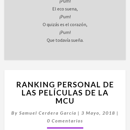
¡Pum!
El eco suena,
¡Pum!
O quizás es el corazón,
¡Pum!
Que todavía sueña.
RANKING
RANKING PERSONAL DE
PERSONAL
DE
LAS PELÍCULAS DE LA
LAS
MCU
PELÍCULAS
DE
By
Samuel Cerdera García
|
3 Mayo, 2018
|
LA
Comentarios
0 Comentarios
MCU