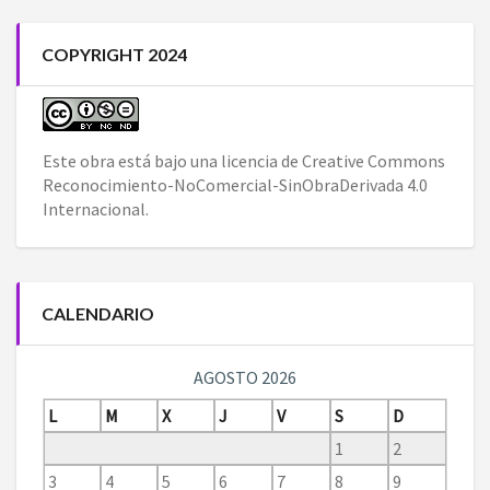
COPYRIGHT 2024
Este obra está bajo una
licencia de Creative Commons
Reconocimiento-NoComercial-SinObraDerivada 4.0
Internacional
.
CALENDARIO
AGOSTO 2026
L
M
X
J
V
S
D
1
2
3
4
5
6
7
8
9