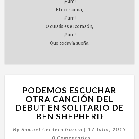
¡Pum!
El eco suena,
¡Pum!
O quizás es el corazón,
¡Pum!
Que todavía sueña.
PODEMOS
PODEMOS ESCUCHAR
ESCUCHAR
OTRA
OTRA CANCIÓN DEL
CANCIÓN
DEBUT EN SOLITARIO DE
DEL
BEN SHEPHERD
DEBUT
EN
By
Samuel Cerdera García
|
17 Julio, 2013
SOLITARIO
Comentarios
DE
|
0 Comentarios