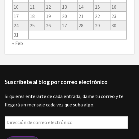
10
11
12
13
14
15
16
17
18
19
20
21
22
23
24
25
26
27
28
29
30
31
« Feb
Suscríbete al blog por correo electrónico
Si quieres enterarte de cada entrada, dame tu correo y te
llegará un mensaje cada vez que suba algo.
Dirección
de
correo