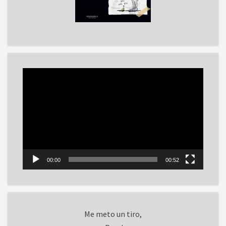
Reproductor
de
vídeo
00:00
00:52
Me meto un tiro,