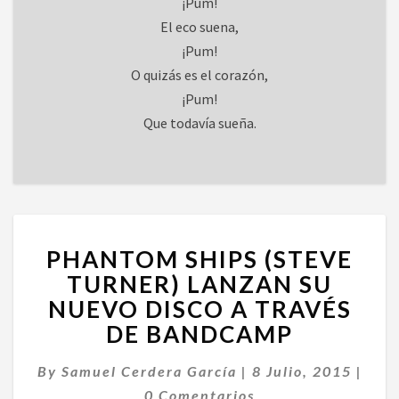
¡Pum!
El eco suena,
¡Pum!
O quizás es el corazón,
¡Pum!
Que todavía sueña.
PHANTOM
PHANTOM SHIPS (STEVE
SHIPS
(STEVE
TURNER) LANZAN SU
TURNER)
NUEVO DISCO A TRAVÉS
LANZAN
DE BANDCAMP
SU
NUEVO
Come
By
Samuel Cerdera García
|
8 Julio, 2015
|
DISCO
A
0 Comentarios