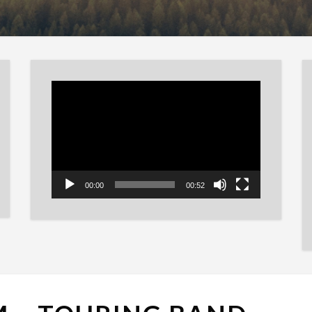
Reproductor
de
vídeo
00:00
00:52
PEARL