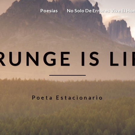
Poesías
No Solo De Errores Vive El H
RUNGE IS LI
Poeta Estacionario