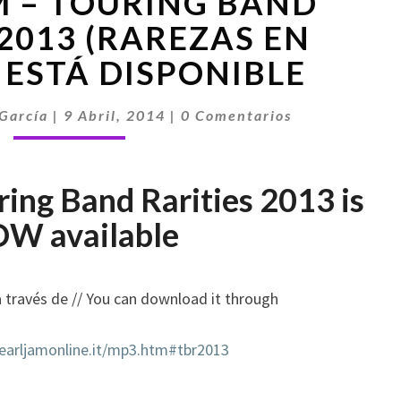
M – TOURING BAND
JAM
–
 2013 (RAREZAS EN
TOURING
 ESTÁ DISPONIBLE
BAND
RARITIES
Comentarios
2013
García
|
9 Abril, 2014
|
0 Comentarios
(RAREZAS
EN
DIRECTO)
ring Band Rarities 2013 is
ESTÁ
DISPONIBLE
W available
 través de // You can download it through
earljamonline.it/mp3.htm#tbr2013