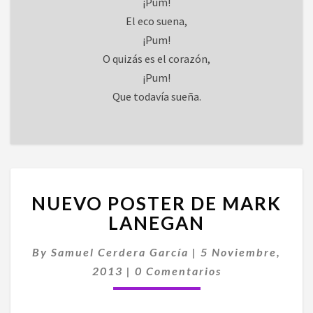
¡Pum!
El eco suena,
¡Pum!
O quizás es el corazón,
¡Pum!
Que todavía sueña.
NUEVO
NUEVO POSTER DE MARK
POSTER
DE
LANEGAN
MARK
LANEGAN
By
Samuel Cerdera García
|
5 Noviembre,
Comentarios
2013
|
0 Comentarios