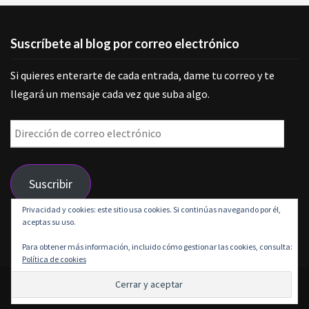
Suscríbete al blog por correo electrónico
Si quieres enterarte de cada entrada, dame tu correo y te
llegará un mensaje cada vez que suba algo.
Dirección
de
correo
Suscribir
electrónico
Privacidad y cookies: este sitio usa cookies. Si continúas navegando por él,
aceptas su uso.
Únete a otros 9 suscriptores
Para obtener más información, incluido cómo gestionar las cookies, consulta:
Política de cookies
© 2026 Grunge is life | Funciona gracias a
Outstandingthemes