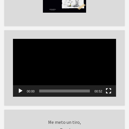
Reproductor
de
vídeo
00:00
00:52
Me meto un tiro,