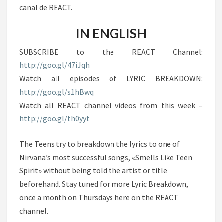
canal de REACT.
IN ENGLISH
SUBSCRIBE to the REACT Channel:
http://goo.gl/47iJqh
Watch all episodes of LYRIC BREAKDOWN:
http://goo.gl/s1hBwq
Watch all REACT channel videos from this week –
http://goo.gl/th0yyt
The Teens try to breakdown the lyrics to one of
Nirvana’s most successful songs, «Smells Like Teen
Spirit» without being told the artist or title
beforehand. Stay tuned for more Lyric Breakdown,
once a month on Thursdays here on the REACT
channel.