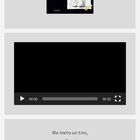
Reproductor
de
vídeo
00:00
00:52
Me meto un tiro,