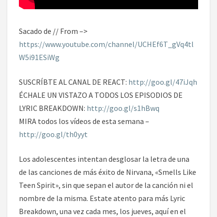
Sacado de // From –>
https://www.youtube.com/channel/UCHEf6T_gVq4tl
W5i91ESiWg
SUSCRÍBTE AL CANAL DE REACT:
http://goo.gl/47iJqh
ÉCHALE UN VISTAZO A TODOS LOS EPISODIOS DE
LYRIC BREAKDOWN:
http://goo.gl/s1hBwq
MIRA todos los vídeos de esta semana –
http://goo.gl/th0yyt
Los adolescentes intentan desglosar la letra de una
de las canciones de más éxito de Nirvana, «Smells Like
Teen Spirit», sin que sepan el autor de la canción ni el
nombre de la misma. Estate atento para más Lyric
Breakdown, una vez cada mes, los jueves, aquí en el