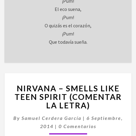
¡Pum!
El eco suena,
¡Pum!
O quizás es el corazón,
¡Pum!
Que todavía sueña.
NIRVANA
NIRVANA – SMELLS LIKE
–
SMELLS
TEEN SPIRIT (COMENTAR
LIKE
LA LETRA)
TEEN
SPIRIT
By
Samuel Cerdera García
|
6 Septiembre,
(COMENTAR
Comentarios
2014
|
0 Comentarios
LA
LETRA)