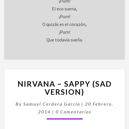
¡Pum!
El eco suena,
¡Pum!
O quizás es el corazón,
¡Pum!
Que todavía sueña.
NIRVANA
NIRVANA – SAPPY (SAD
–
SAPPY
VERSION)
(SAD
VERSION)
By
Samuel Cerdera García
|
20 Febrero,
Comentarios
2014
|
0 Comentarios