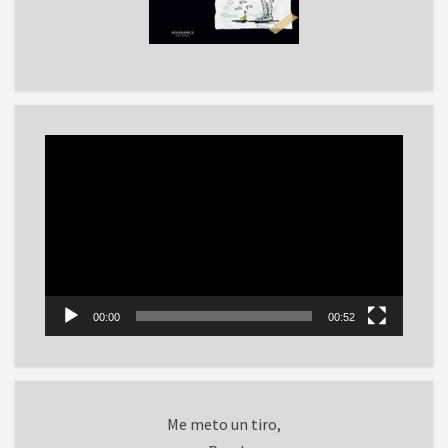
Reproductor
de
vídeo
00:00
00:52
Me meto un tiro,