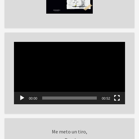
Reproductor
de
vídeo
00:00
00:52
Me meto un tiro,