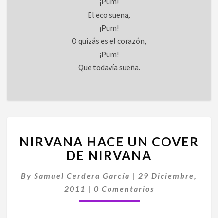
¡Pum!
El eco suena,
¡Pum!
O quizás es el corazón,
¡Pum!
Que todavía sueña.
NIRVANA
NIRVANA HACE UN COVER
HACE
UN
DE NIRVANA
COVER
DE
By
Samuel Cerdera García
|
29 Diciembre,
NIRVANA
Comentarios
2011
|
0 Comentarios