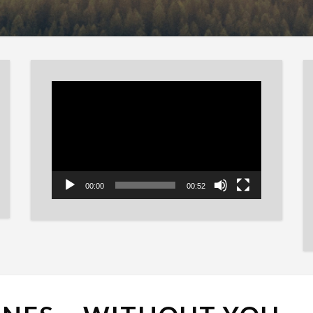
Reproductor
de
vídeo
00:00
00:52
NATALIE