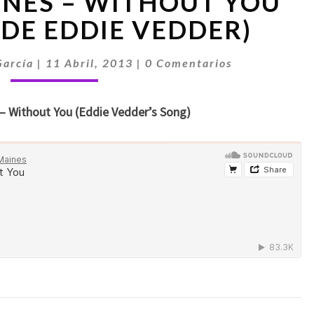
INES – WITHOUT YOU
MAINES
–
DE EDDIE VEDDER)
WITHOUT
YOU
Comentarios
García
|
11 Abril, 2013
|
0 Comentarios
(CANCIÓN
DE
EDDIE
 – Without You (Eddie Vedder’s Song)
VEDDER)