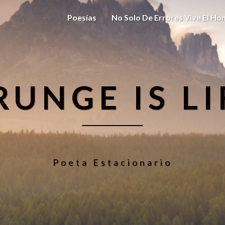
Poesías
No Solo De Errores Vive El H
RUNGE IS LI
Poeta Estacionario