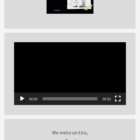
Reproductor
de
vídeo
00:00
00:52
Me meto un tiro,