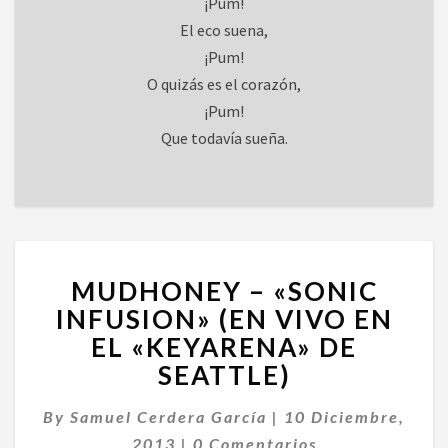
¡Pum!
El eco suena,
¡Pum!
O quizás es el corazón,
¡Pum!
Que todavía sueña.
MUDHONEY
MUDHONEY – «SONIC
–
«SONIC
INFUSION» (EN VIVO EN
INFUSION»
EL «KEYARENA» DE
(EN
SEATTLE)
VIVO
EN
By
Samuel Cerdera García
|
10 Diciembre,
EL
Comentarios
«KEYARENA»
2013
|
0 Comentarios