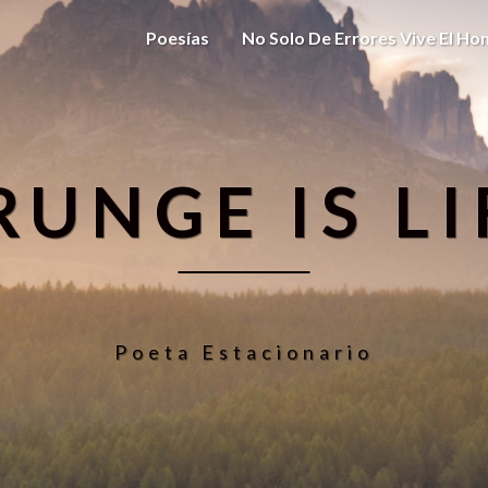
Poesías
No Solo De Errores Vive El H
RUNGE IS LI
Poeta Estacionario