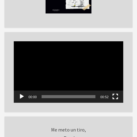
Reproductor
de
vídeo
00:00
00:52
Me meto un tiro,