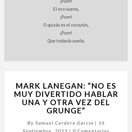
¡Pum!
El eco suena,
¡Pum!
O quizás es el corazón,
¡Pum!
Que todavía sueña.
MARK
MARK LANEGAN: “NO ES
LANEGAN:
“NO
MUY DIVERTIDO HABLAR
ES
UNA Y OTRA VEZ DEL
MUY
GRUNGE”
DIVERTIDO
HABLAR
By
Samuel Cerdera García
|
16
UNA
Comentarios
Y
Septiembre, 2013
|
0 Comentarios