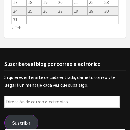
17
18
19
20
21
22
23
24
25
26
27
28
29
30
31
« Feb
Suscríbete al blog por correo electrónico
Si quieres enterarte de cada entrada, dame tu correo y te
llegará un mensaje cada vez que suba algo.
Dirección
de
correo
Suscribir
electrónico