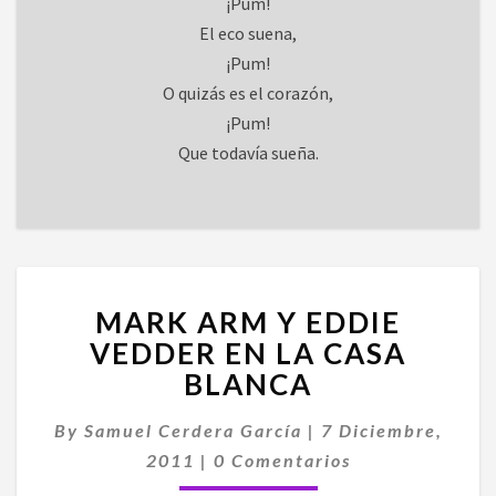
¡Pum!
El eco suena,
¡Pum!
O quizás es el corazón,
¡Pum!
Que todavía sueña.
MARK
MARK ARM Y EDDIE
ARM
Y
VEDDER EN LA CASA
EDDIE
BLANCA
VEDDER
EN
By
Samuel Cerdera García
|
7 Diciembre,
LA
Comentarios
2011
|
0 Comentarios
CASA
BLANCA