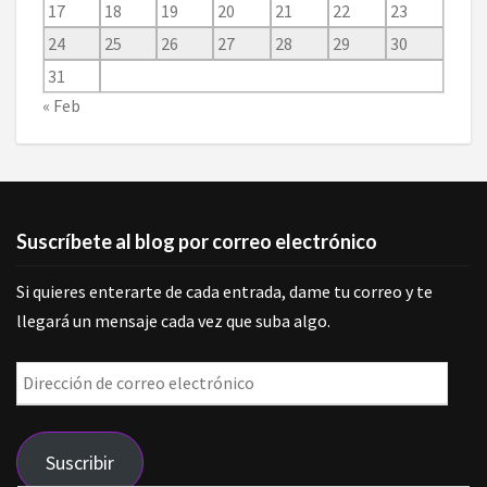
17
18
19
20
21
22
23
24
25
26
27
28
29
30
31
« Feb
Suscríbete al blog por correo electrónico
Si quieres enterarte de cada entrada, dame tu correo y te
llegará un mensaje cada vez que suba algo.
Dirección
de
correo
Suscribir
electrónico