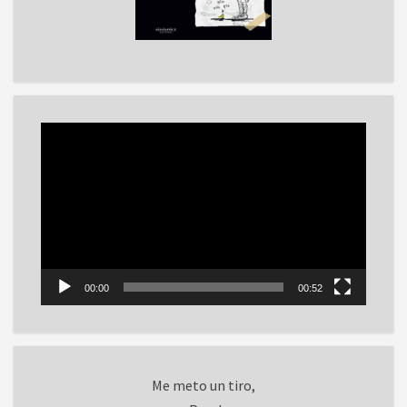
Reproductor
de
vídeo
00:00
00:52
Me meto un tiro,