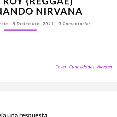
E ROY (REGGAE)
ROY
(REGGAE)
NANDO NIRVANA
VERSIONANDO
NIRVANA
Comentarios
rcía
|
8 Diciembre, 2011
|
0 Comentarios
Cover
,
Curiosidades
,
Nirvana
ja una respuesta