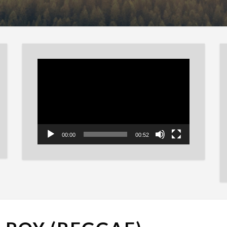
Reproductor
de
vídeo
00:00
00:52
LITTLE