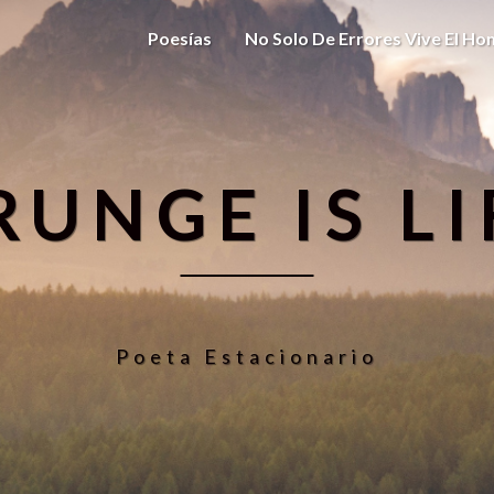
Poesías
No Solo De Errores Vive El H
RUNGE IS LI
Poeta Estacionario