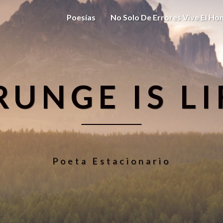
Poesías
No Solo De Errores Vive El H
RUNGE IS LI
Poeta Estacionario