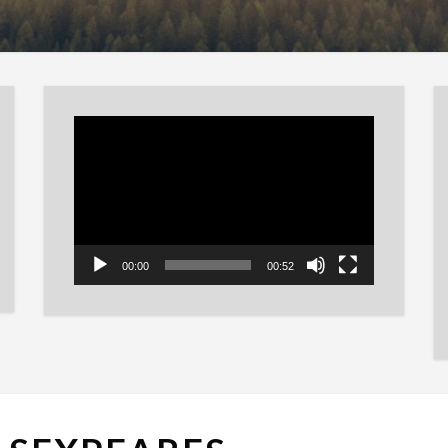
Reproductor
de
vídeo
00:00
00:52
LAS