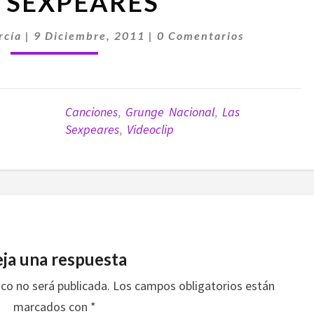
 SEXPEARES
SEXPEARES
Comentarios
rcía
|
9 Diciembre, 2011
|
0 Comentarios
Canciones
,
Grunge Nacional
,
Las
Sexpeares
,
Videoclip
ja una respuesta
ico no será publicada.
Los campos obligatorios están
marcados con
*