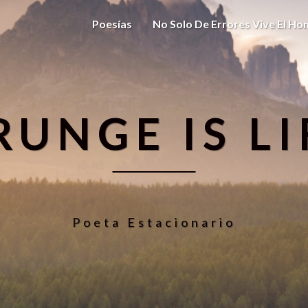
Poesías
No Solo De Errores Vive El H
RUNGE IS LI
Poeta Estacionario