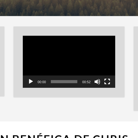
Reproductor
de
vídeo
00:00
00:52
LA