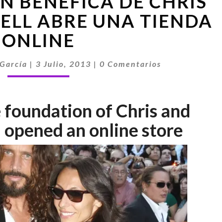
N BENÉFICA DE CHRIS
FUNDACIÓN
BENÉFICA
ELL ABRE UNA TIENDA
DE
ONLINE
CHRIS
Y
Comentarios
VICKY
García
|
3 Julio, 2013
|
0 Comentarios
CORNELL
ABRE
UNA
 foundation of Chris and
TIENDA
ONLINE
 opened an online store