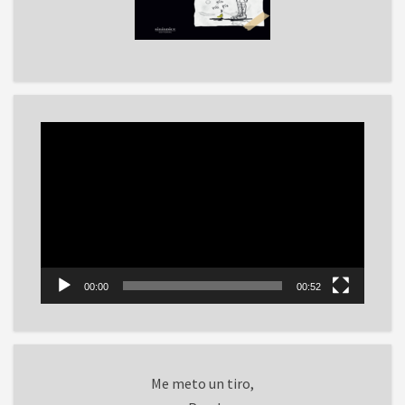
Reproductor
de
vídeo
00:00
00:52
Me meto un tiro,