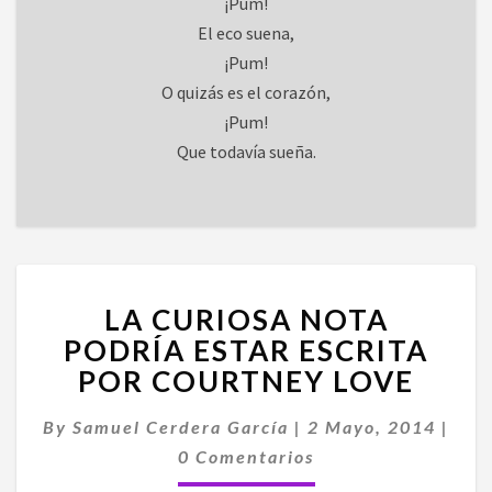
¡Pum!
El eco suena,
¡Pum!
O quizás es el corazón,
¡Pum!
Que todavía sueña.
LA
LA CURIOSA NOTA
CURIOSA
NOTA
PODRÍA ESTAR ESCRITA
PODRÍA
POR COURTNEY LOVE
ESTAR
ESCRITA
By
Samuel Cerdera García
|
2 Mayo, 2014
|
POR
Comentarios
0 Comentarios
COURTNEY
LOVE