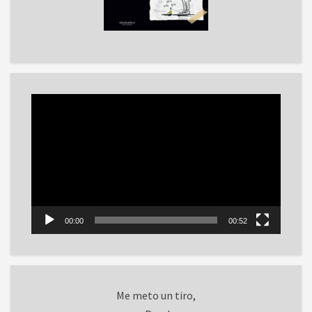
Reproductor
de
vídeo
00:00
00:52
Me meto un tiro,