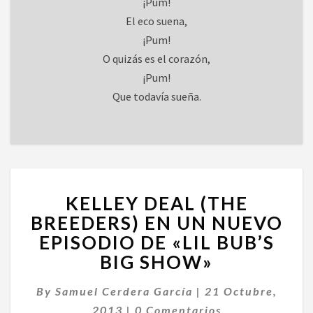
¡Pum!
El eco suena,
¡Pum!
O quizás es el corazón,
¡Pum!
Que todavía sueña.
KELLEY
KELLEY DEAL (THE
DEAL
(THE
BREEDERS) EN UN NUEVO
BREEDERS)
EPISODIO DE «LIL BUB’S
EN
BIG SHOW»
UN
NUEVO
By
Samuel Cerdera García
|
21 Octubre,
EPISODIO
Comentarios
DE
2013
|
0 Comentarios