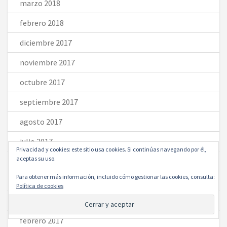
marzo 2018
febrero 2018
diciembre 2017
noviembre 2017
octubre 2017
septiembre 2017
agosto 2017
julio 2017
Privacidad y cookies: este sitio usa cookies. Si continúas navegando por él,
aceptas su uso.
junio 2017
Para obtener más información, incluido cómo gestionar las cookies, consulta:
mayo 2017
Política de cookies
marzo 2017
febrero 2017