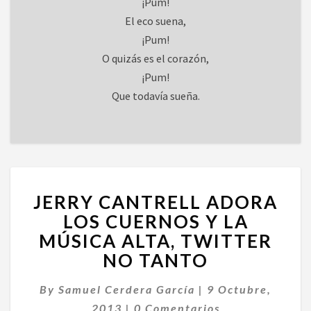
¡Pum!
El eco suena,
¡Pum!
O quizás es el corazón,
¡Pum!
Que todavía sueña.
JERRY
JERRY CANTRELL ADORA
CANTRELL
ADORA
LOS CUERNOS Y LA
LOS
MÚSICA ALTA, TWITTER
CUERNOS
NO TANTO
Y
LA
By
Samuel Cerdera García
|
9 Octubre,
MÚSICA
Comentarios
ALTA,
2013
|
0 Comentarios