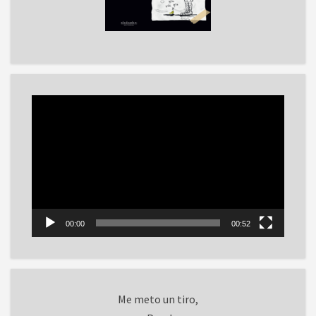
Reproductor
de
vídeo
00:00
00:52
Me meto un tiro,