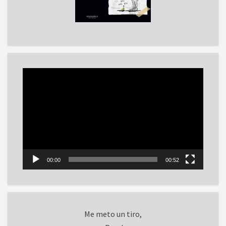
Reproductor
de
vídeo
00:00
00:52
Me meto un tiro,