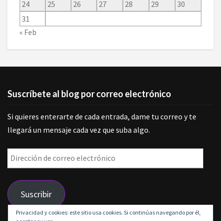
24
25
26
27
28
29
30
31
« Feb
Suscríbete al blog por correo electrónico
Si quieres enterarte de cada entrada, dame tu correo y te
llegará un mensaje cada vez que suba algo.
Dirección
de
correo
Suscribir
electrónico
Privacidad y cookies: este sitio usa cookies. Si continúas navegando por él,