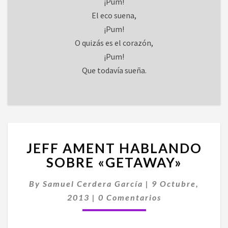
¡Pum!
El eco suena,
¡Pum!
O quizás es el corazón,
¡Pum!
Que todavía sueña.
JEFF
JEFF AMENT HABLANDO
AMENT
HABLANDO
SOBRE «GETAWAY»
SOBRE
«GETAWAY»
By
Samuel Cerdera García
|
9 Octubre,
Comentarios
2013
|
0 Comentarios